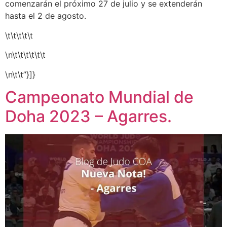
comenzarán el próximo 27 de julio y se extenderán
hasta el 2 de agosto.
\t\t\t\t\t
\n\t\t\t\t\t\t
\n\t\t”}]}
Campeonato Mundial de
Doha 2023 – Agarres.