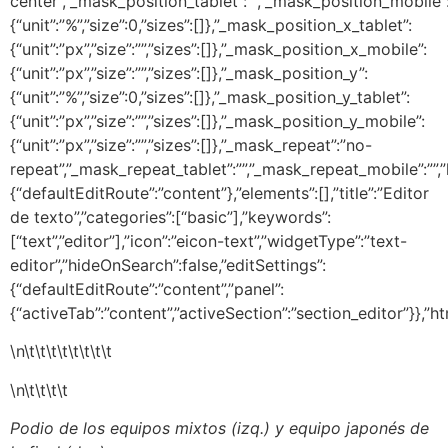
\n\t\t\t\t\t\t\t\t
\n\t\t\t\t
Podio de los equipos mixtos (izq.) y equipo japonés de