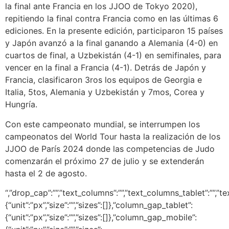
la final ante Francia en los JJOO de Tokyo 2020),
repitiendo la final contra Francia como en las últimas 6
ediciones. En la presente edición, participaron 15 países
y Japón avanzó a la final ganando a Alemania (4-0) en
cuartos de final, a Uzbekistán (4-1) en semifinales, para
vencer en la final a Francia (4-1). Detrás de Japón y
Francia, clasificaron 3ros los equipos de Georgia e
Italia, 5tos, Alemania y Uzbekistán y 7mos, Corea y
Hungría.
Con este campeonato mundial, se interrumpen los
campeonatos del World Tour hasta la realización de los
JJOO de París 2024 donde las competencias de Judo
comenzarán el próximo 27 de julio y se extenderán
hasta el 2 de agosto.
“,”drop_cap”:””,”text_columns”:””,”text_columns_tablet”:””,”text_columns_mobile”:””,”column_gap”:{“unit”:”px”,”size”:””,”sizes”:[]},”column_gap_tablet”:{“unit”:”px”,”size”:””,”sizes”:[]},”column_gap_mobile”:{“unit”:”px”,”size”:””,”sizes”:[]},”align”:””,”align_tablet”:””,”align_mobile”:””,”text_color”:””,”typography_typography”:””,”typography_font_family”:””,”typography_font_size”:{“unit”:”px”,”size”:””,”sizes”:[]},”typography_font_size_tablet”:{“unit”:”px”,”size”:””,”sizes”:[]},”typography_font_size_mobile”:{“unit”:”px”,”size”:””,”sizes”:[]},”typography_font_weight”:””,”typography_text_transform”:””,”typography_font_style”:””,”typography_text_decoration”:””,”typography_line_height”:{“unit”:”px”,”size”:””,”sizes”:[]},”typography_line_height_tablet”:{“unit”:”em”,”size”:””,”sizes”:[]},”typography_line_height_mobile”:{“unit”:”em”,”size”:””,”sizes”:[]},”typography_letter_spacing”:{“unit”:”px”,”size”:””,”sizes”:[]},”typography_letter_spacing_tablet”:{“unit”:”px”,”size”:””,”sizes”:[]},”typography_letter_spacing_mobile”:{“unit”:”px”,”size”:””,”sizes”:[]},”typography_word_spacing”:{“unit”:”px”,”size”:””,”sizes”:[]},”typography_word_spacing_tablet”:{“unit”:”em”,”size”:””,”sizes”:[]},”typography_word_spacing_mobile”:{“unit”:”em”,”size”:””,”sizes”:[]},”text_shadow_text_shadow_type”:””,”text_shadow_text_shadow”:{“horizontal”:0,”vertical”:0,”blur”:10,”color”:”rgba(0,0,0,0.3)”},”drop_cap_view”:”default”,”drop_cap_primary_color”:””,”drop_cap_secondary_color”:””,”drop_cap_shadow_text_shadow_type”:””,”drop_cap_shadow_text_shadow”:{“horizontal”:0,”vertical”:0,”blur”:10,”color”:”rgba(0,0,0,0.3)”},”drop_cap_size”:{“unit”:”px”,”size”:5,”sizes”:[]},”drop_cap_space”:{“unit”:”px”,”size”:10,”sizes”:[]},”drop_cap_border_radius”:{“unit”:”%”,”size”:””,”sizes”:[]},”drop_cap_border_width”:{“unit”:”px”,”top”:””,”right”:””,”bottom”:””,”left”:””,”isLinked”:true},”drop_cap_typography_typography”:””,”drop_cap_typography_font_family”:””,”drop_cap_typography_font_size”:{“unit”:”px”,”size”:””,”sizes”:[]},”drop_cap_typography_font_size_tablet”:{“unit”:”px”,”size”:””,”sizes”:[]},”drop_cap_typography_font_size_mobile”:{“unit”:”px”,”size”:””,”sizes”:[]},”drop_cap_typography_font_weight”:””,”drop_cap_typography_text_transform”:””,”drop_cap_typography_font_style”:””,”drop_cap_typography_text_decoration”:””,”drop_cap_typography_line_height”:{“unit”:”px”,”size”:””,”sizes”:[]},”drop_cap_typography_line_height_tablet”:{“unit”:”em”,”size”:””,”sizes”:[]},”drop_cap_typography_line_height_mobile”:{“unit”:”em”,”size”:””,”sizes”:[]},”drop_cap_typography_word_spacing”:{“unit”:”px”,”size”:””,”sizes”:[]},”drop_cap_typography_word_spacing_tablet”:{“unit”:”em”,”size”:””,”sizes”:[]},”drop_cap_typography_word_spacing_mobile”:{“unit”:”em”,”size”:””,”sizes”:[]},”_title”:””,”_margin”:{“unit”:”px”,”top”:””,”right”:””,”bottom”:””,”left”:””,”isLinked”:true},”_margin_tablet”:{“unit”:”px”,”top”:””,”right”:””,”bottom”:””,”left”:””,”isLinked”:true},”_margin_mobile”:{“unit”:”px”,”top”:””,”right”:””,”bottom”:””,”left”:””,”isLinked”:true},”_padding”:{“unit”:”px”,”top”:””,”right”:””,”bottom”:””,”left”:””,”isLinked”:true},”_padding_tablet”:{“unit”:”px”,”top”:””,”right”:””,”bottom”:””,”left”:””,”isLinked”:true},”_padding_mobile”:{“unit”:”px”,”top”:””,”right”:””,”bottom”:””,”left”:””,”isLinked”:true},”_element_width”:””,”_element_width_tablet”:””,”_element_width_mobile”:””,”_element_custom_width”:{“unit”:”%”,”size”:””,”sizes”:[]},”_element_custom_width_tablet”:{“unit”:”px”,”size”:””,”sizes”:[]},”_element_custom_width_mobile”:{“unit”:”px”,”size”:””,”sizes”:[]},”_element_vertical_align”:””,”_element_vertical_align_tablet”:””,”_element_vertical_align_mobile”:””,”_position”:””,”_offset_orientation_h”:”start”,”_offset_x”:{“unit”:”px”,”size”:”0″,”sizes”:[]},”_offset_x_tablet”:{“unit”:”px”,”size”:””,”sizes”:[]},”_offset_x_mobile”:{“unit”:”px”,”size”:””,”sizes”:[]},”_offset_x_end”:{“unit”:”px”,”size”:”0″,”sizes”:[]},”_offset_x_end_tablet”:{“unit”:”px”,”size”:””,”sizes”:[]},”_offset_x_end_mobile”:{“unit”:”px”,”size”:””,”sizes”:[]},”_offset_orientation_v”:”start”,”_offset_y”:{“unit”:”px”,”size”:”0″,”sizes”:[]},”_offset_y_tablet”:{“unit”:”px”,”size”:””,”sizes”:[]},”_offset_y_mobile”:{“unit”:”px”,”size”:””,”sizes”:[]},”_offset_y_end”:{“unit”:”px”,”size”:”0″,”sizes”:[]},”_offset_y_end_tablet”:{“unit”:”px”,”size”:””,”sizes”:[]},”_offset_y_end_mobile”:{“unit”:”px”,”size”:””,”sizes”:[]},”_z_index”:””,”_z_index_tablet”:””,”_z_index_mobile”:””,”_element_id”:””,”_css_classes”:””,”_animation”:””,”_animation_tablet”:””,”_animation_mobile”:””,”animation_duration”:””,”_animation_delay”:””,”_transform_rotate_popover”:””,”_transform_rotateZ_effect”:{“unit”:”px”,”size”:””,”sizes”:[]},”_transform_rotateZ_effect_tablet”:{“unit”:”deg”,”size”:””,”sizes”:[]},”_transform_rotateZ_effect_mobile”:{“unit”:”deg”,”size”:””,”sizes”:[]},”_transform_rotate_3d”:””,”_transform_rotateX_effect”:{“unit”:”px”,”size”:””,”sizes”:[]},”_transform_rotateX_effect_tablet”:{“unit”:”deg”,”size”:””,”sizes”:[]},”_transform_rotateX_effect_mobile”:{“unit”:”deg”,”size”:””,”sizes”:[]},”_transform_rotateY_effect”:{“unit”:”px”,”size”:””,”sizes”:[]},”_transform_rotateY_effect_tablet”:{“unit”:”deg”,”size”:””,”sizes”:[]},”_transform_rotateY_effect_mobile”:{“unit”:”deg”,”size”:””,”sizes”:[]},”_transform_perspective_effect”:{“unit”:”px”,”size”:””,”sizes”:[]},”_transform_perspective_effect_tablet”:{“unit”:”px”,”size”:””,”sizes”:[]},”_transform_perspective_effect_mobile”:{“unit”:”px”,”size”:””,”sizes”:[]},”_transform_translate_popover”:””,”_transform_translateX_effect”:{“unit”:”px”,”size”:””,”sizes”:[]},”_transform_translateX_effect_tablet”:{“unit”:”px”,”size”:””,”sizes”:[]},”_transform_translateX_effect_mobile”:{“unit”:”px”,”size”:””,”sizes”:[]},”_transform_translateY_effect”:{“unit”:”px”,”size”:””,”sizes”:[]},”_transform_translateY_effect_tablet”:{“unit”:”px”,”size”:””,”sizes”:[]},”_transform_translateY_effect_mobile”:{“unit”:”px”,”size”:””,”sizes”:[]},”_transform_scale_popover”:””,”_transform_keep_proportions”:”yes”,”_transform_scale_effect”:{“unit”:”px”,”size”:””,”sizes”:[]},”_transform_scale_effect_tablet”:{“unit”:”px”,”size”:””,”sizes”:[]},”_transform_scale_effect_mobile”:{“unit”:”px”,”size”:””,”sizes”:[]},”_transform_scaleX_effect”:{“u