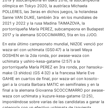
olímpica en Tokyo 2020, la austríaca Michaela
POLLERES, las 3eras en dichos juegos, la holandesa
Sanne VAN DIJKE, también 3ra en los mundiales de
2021 y 2022 y la rusa Madina TAIMAZOVA, la
portorriqueña María PEREZ, subcampeona en Budapest
2017 y la alemana SCOCCIMARRO, 5ta en los JJOO.
En este último campeonato mundial, NIIZOE venció por
waza-ari con uchimata (GS0:47) a la israelí Maya
GOSHEN en la 2da ronda, por awase-waza con
uchimata y ushiro-kesa-gatame (2:57) a la
portorriqueña María PEREZ en 3ra ronda, por hansoku-
make (3 shidos) (GS 4:32) a la francesa Marie Eve
GAHIE en cuartos de final, por waza-ari con kosoto-
gari a la croata Barbara MATIC en semifinales y en la
final a la alemana Giovanna SCOCCIMARRO por awase-
waza con uchimata y kuzure-kesa-gatame (2:25),
imponiéndose sobre varias de las candidatas a ganar la
categoría con un efectivo uchimata de izquierda.