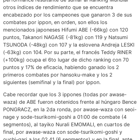
otros índices de rendimiento que se encuentra
encabezado por los campeones que ganaron 3 de sus
combates por ippon, en orden, son ellos los
mencionados japoneses Hifumi ABE (-66kg) con 120
puntos, Takanori NAGASE (-81kg) con 119 y Natsumi
TSUNODA (-48kg) con 107 y la eslovena Andreja LESKI
(-63kg) con 104. Por su parte, el francés Teddy RINER
(+100kg) ocupa el 6to lugar de dicho ranking con 70
puntos y 17% de eficacia, habiendo ganado los 2
primeros combates por hansoku-make y los 2
siguientes (semifinal y la final) por ippon.
Cabe recordar que los 3 ippones (todas por awase-
waza) de ABE fueron obtenidos frente al húngaro Bence
PONGRACZ, en la 2da ronda, por awase-waza con seoi-
nage y sode-tsurikomi-goshi a 01:00 de combate (4
segmentos), al tayiko Nurali EMOMALI, en cuartos de
final, por awase-waza con sode-tsurikomi-goshi y
ouchi-gari a los 02.41 (6 segmentos) y en la final, ante