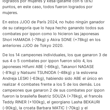
logrados por mujeres y kesa-gatame con 6 (8%)
puntos, en este caso, todos fueron logrados por
mujeres.
En estos JJOO de París 2024, no hubo ningún ganador
de su categoría que lo haya hecho ganando todos sus
combates por ippon como lo hicieron las japonesas
Shori HAMADA (-78kg) y Akira SONE (+78kg) en los
anteriores JJOO de Tokyo 2020.
De los 14 campeones individuales, los que ganaron 3 de
sus 4 o 5 combates por ippon fueron sólo 4, los
japoneses Hifumi ABE (-66kg), Takanori NAGASE
(-81kg) y Natsumi TSUNODA (-48kg) y la eslovena
Andreja LESKI (-63kg), habiendo sido ABE el único en
realizar 4 combates frente a los 5 de los demás. Los
campeones que ganaron 2 de sus combates por ippon
fueron la brasileña Beatriz SOUZA (+78kg), el francés
Teddy RINER (+100kg), el georgiano Lasha BEKAURI
(-90kg), la croata Barbara MATIC (-70kg) y el