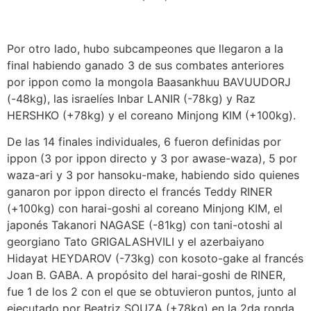
Por otro lado, hubo subcampeones que llegaron a la
final habiendo ganado 3 de sus combates anteriores
por ippon como la mongola Baasankhuu BAVUUDORJ
(-48kg), las israelíes Inbar LANIR (-78kg) y Raz
HERSHKO (+78kg) y el coreano Minjong KIM (+100kg).
De las 14 finales individuales, 6 fueron definidas por
ippon (3 por ippon directo y 3 por awase-waza), 5 por
waza-ari y 3 por hansoku-make, habiendo sido quienes
ganaron por ippon directo el francés Teddy RINER
(+100kg) con harai-goshi al coreano Minjong KIM, el
japonés Takanori NAGASE (-81kg) con tani-otoshi al
georgiano Tato GRIGALASHVILI y el azerbaiyano
Hidayat HEYDAROV (-73kg) con kosoto-gake al francés
Joan B. GABA. A propósito del harai-goshi de RINER,
fue 1 de los 2 con el que se obtuvieron puntos, junto al
ejecutado por Beatriz SOUZA (+78kg) en la 2da ronda