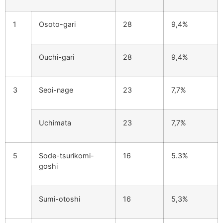
1
Osoto-gari
28
9,4%
Ouchi-gari
28
9,4%
3
Seoi-nage
23
7,7%
Uchimata
23
7,7%
5
Sode-tsurikomi-
16
5.3%
goshi
Sumi-otoshi
16
5,3%