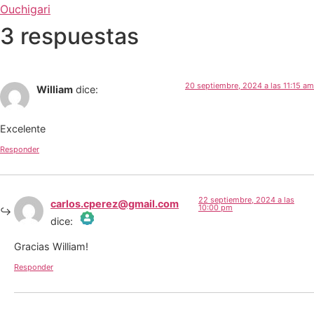
Ouchigari
3 respuestas
20 septiembre, 2024 a las 11:15 am
William
dice:
Excelente
Responder
22 septiembre, 2024 a las
carlos.cperez@gmail.com
10:00 pm
dice:
The Real Person Badge!
Gracias William!
Responder
Anti-Spam by CleanTalk