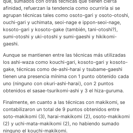
que, sumados con otras técnicas que tienen cierta
afinidad, refuerzan la tendencia como ocurriría si se
agrupan técnicas tales como osoto-gari y osoto-otoshi,
ouchi-gari y uchimata, seoi-nage e ippon-seoi-nage,
kosoto-gari y kosoto-gake (también, tani-otoshi?),
sumi-otoshi y uki-otoshi y sumi-gaeshi y hikikomi-
gaeshi.
Aunque se mantienen entre las técnicas más utilizadas
los ashi-waza como kouchi-gari, kosoto-gari y kosoto-
gake, técnicas como de-ashi-harai y tsubame-gaeshi
tienen una presencia mínima con 1 punto obtenido cada
uno (ninguno con okuri-ashi-harai), con 2 puntos
obtenidos el sasae-tsurikomi-ashi y 3 el hiza-guruma.
Finalmente, en cuanto a las técnicas con makikomi, se
contabilizaron un total de 9 puntos obtenidos entre
soto-makikomi (3), harai-makikomi (2), osoto-makikomi
(2) y uchi-mata-makikomi (2), no habiendo sumado
ninguno el kouchi-makikomi.