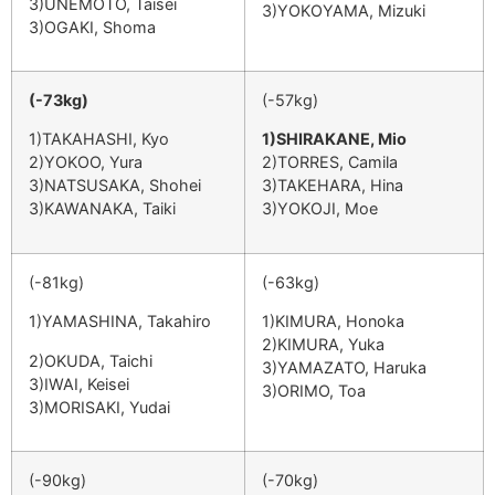
3)UNEMOTO, Taisei
3)YOKOYAMA, Mizuki
3)OGAKI, Shoma
(-73kg)
(-57kg)
1)TAKAHASHI, Kyo
1)SHIRAKANE, Mio
2)YOKOO, Yura
2)TORRES, Camila
3)NATSUSAKA, Shohei
3)TAKEHARA, Hina
3)KAWANAKA, Taiki
3)YOKOJI, Moe
(-81kg)
(-63kg)
1)YAMASHINA, Takahiro
1)KIMURA, Honoka
2)KIMURA, Yuka
2)OKUDA, Taichi
3)YAMAZATO, Haruka
3)IWAI, Keisei
3)ORIMO, Toa
3)MORISAKI, Yudai
(-90kg)
(-70kg)