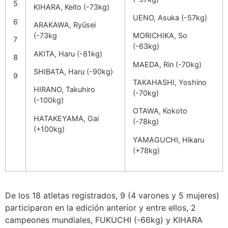
5
KIHARA, Keito (-73kg)
UENO, Asuka (-57kg)
6
ARAKAWA, Ryūsei
(-73kg
MORICHIKA, So
7
(-63kg)
AKITA, Haru (-81kg)
8
MAEDA, Rin (-70kg)
SHIBATA, Haru (-90kg)
9
TAKAHASHI, Yoshino
HIRANO, Takuhiro
(-70kg)
(-100kg)
OTAWA, Kokoto
HATAKEYAMA, Gai
(-78kg)
(+100kg)
YAMAGUCHI, Hikaru
(+78kg)
De los 18 atletas registrados, 9 (4 varones y 5 mujeres)
participaron en la edición anterior y entre ellos, 2
campeones mundiales, FUKUCHI (-66kg) y KIHARA