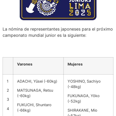
La nómina de representantes japoneses para el próximo
campeonato mundial junior es la siguiente:
Varones
Mujeres
1
ADACHI, Yūsei (-60kg)
YOSHINO, Sachiyo
(-48kg)
2
MATSUNAGA, Retsu
(-60kg)
FUKUNAGA, Yōko
3
(-52kg)
FUKUCHI, Shuntaro
4
(-66kg)
SHIRAKANE, Mio
(-57kg)