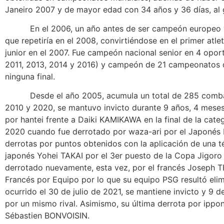
Janeiro 2007 y de mayor edad con 34 años y 36 días, al
En el 2006, un año antes de ser campeón europeo y mun
que repetiría en el 2008, convirtiéndose en el primer at
junior en el 2007. Fue campeón nacional senior en 4 opo
2011, 2013, 2014 y 2016) y campeón de 21 campeonatos de
ninguna final.
Desde el año 2005, acumula un total de 285 combates o
2010 y 2020, se mantuvo invicto durante 9 años, 4 mese
por hantei frente a Daiki KAMIKAWA en la final de la cat
2020 cuando fue derrotado por waza-ari por el Japonés 
derrotas por puntos obtenidos con la aplicación de una té
japonés Yohei TAKAI por el 3er puesto de la Copa Jigoro
derrotado nuevamente, esta vez, por el francés Joseph 
Francés por Equipo por lo que su equipo PSG resultó eli
ocurrido el 30 de julio de 2021, se mantiene invicto y 9 
por un mismo rival. Asimismo, su última derrota por ipp
Sébastien BONVOISIN.