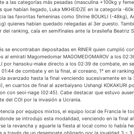
ente a las categorías más pesadas (masculina +100kg y feme
 las que habían llegado, Luka MKHEIDZE en la categoría -60
ancia las favoritas femeninas como Shrine BOUKLI (-48kg)
 quienes habían quedado relegadas al 3er puesto. También
el ranking, caía en semifinales ante la brasileña Beatriz
se encontraban depositadas en RINER quien cumplió con 
dos al emiratí Magomedomar MAGOMEDOMAROV a los 02:30 
I por hansoku-make directo a los 02:39 de combate, en semi
1:44 de combate y en la final, al coreano, 1° en el rankin
bía avanzado hasta la final venciendo sucesivamente en la 
), en cuartos de final al azerbaiyano Ushangi KOKAKURI p
on con seoi-nage (02:45). Cabe destacar que estuvo ausente
te del COI por la invasión a Ucrania.
ia por equipos mixtos, el equipo local de Francia le to
nde se introdujo esta modalidad, venciendo en la final al
se la revancha y aguarle la fiesta al local como lo había h
 a través de un desempate obligado por la igualdad 3 – 