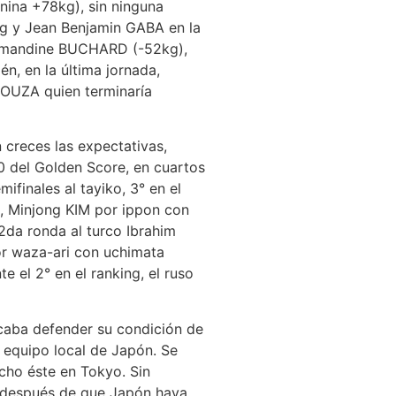
nina +78kg), sin ninguna
kg y Jean Benjamin GABA en la
, Amandine BUCHARD (-52kg),
, en la última jornada,
 SOUZA quien terminaría
creces las expectativas,
del Golden Score, en cuartos
finales al tayiko, 3° en el
g, Minjong KIM por ippon con
2da ronda al turco Ibrahim
or waza-ari con uchimata
 el 2° en el ranking, el ruso
caba defender su condición de
 equipo local de Japón. Se
echo éste en Tokyo. Sin
3 después de que Japón haya