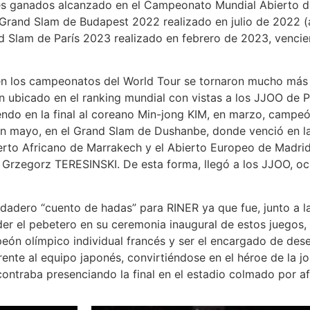
s ganados alcanzado en el Campeonato Mundial Abierto d
Grand Slam de Budapest 2022 realizado en julio de 2022 (
nd Slam de París 2023 realizado en febrero de 2023, vencien
los campeonatos del World Tour se tornaron mucho más 
 ubicado en el ranking mundial con vistas a los JJOO de Pa
endo en la final al coreano Min-jong KIM, en marzo, campe
en mayo, en el Grand Slam de Dushanbe, donde venció en la 
to Africano de Marrakech y el Abierto Europeo de Madrid 
Grzegorz TERESINSKI. De esta forma, llegó a los JJOO, oc
ero “cuento de hadas” para RINER ya que fue, junto a l
er el pebetero en su ceremonia inaugural de estos juegos,
peón olímpico individual francés y ser el encargado de des
ente al equipo japonés, convirtiéndose en el héroe de la jor
traba presenciando la final en el estadio colmado por af