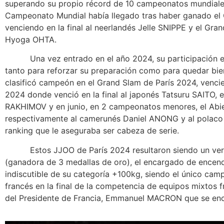
superando su propio récord de 10 campeonatos mundiale
Campeonato Mundial había llegado tras haber ganado el 
venciendo en la final al neerlandés Jelle SNIPPE y el Gra
Hyoga OHTA.
Una vez entrado en el año 2024, su participación en 
tanto para reforzar su preparación como para quedar bien
clasificó campeón en el Grand Slam de París 2024, venci
2024 donde venció en la final al japonés Tatsuru SAITO, 
RAKHIMOV y en junio, en 2 campeonatos menores, el Abier
respectivamente al camerunés Daniel ANONG y al polaco 
ranking que le aseguraba ser cabeza de serie.
Estos JJOO de París 2024 resultaron siendo un verdad
(ganadora de 3 medallas de oro), el encargado de encend
indiscutible de su categoría +100kg, siendo el único cam
francés en la final de la competencia de equipos mixtos fr
del Presidente de Francia, Emmanuel MACRON que se encon