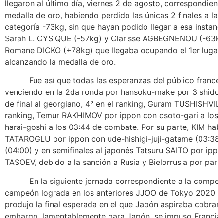
llegaron al último día, viernes 2 de agosto, correspondi
medalla de oro, habiendo perdido las únicas 2 finales a
categoría -73kg, sin que hayan podido llegar a esa inst
Sarah L. CYSIQUE (-57kg) y Clarisse AGBEGNENOU (-63kg)
Romane DICKO (+78kg) que llegaba ocupando el 1er lugar d
alcanzando la medalla de oro.
Fue así que todas las esperanzas del público francés 
venciendo en la 2da ronda por hansoku-make por 3 shi
de final al georgiano, 4° en el ranking, Guram TUSHISHVIL
ranking, Temur RAKHIMOV por ippon con osoto-gari a los 0
harai-goshi a los 03:44 de combate. Por su parte, KIM ha
TATAROGLU por ippon con ude-hishigi-juji-gatame (03:38
(04:00) y en semifinales al japonés Tatsuru SAITO por ipp
TASOEV, debido a la sanción a Rusia y Bielorrusia por par
En la siguiente jornada correspondiente a la competenc
campeón lograda en los anteriores JJOO de Tokyo 2020 do
produjo la final esperada en el que Japón aspiraba cobrar
embargo, lamentablemente para Japón, se impuso Francia