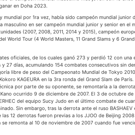
 ganar en Doha 2023.
dial por 1ra vez, había sido campeón mundial junior de
leta masculino en ser campeón mundial junior y senior en 
rtunidades (2007, 2008, 2011, 2014 y 2015), campeón euro
l World Tour (4 World Masters, 11 Grand Slams y 6 Grand P
ficiales, de los cuales ganó 273 y perdió 12 con una ef
s y 27 días, acumulando 154 combates consecutivos sin der
egoría libre de peso del Campeonato Mundial de Tokyo 2010,
Kokoro KAGEURA en la 3ra ronda del Grand Slam de París. 
cnica por parte de su oponente, se remontaría a la derrota
 Kano ocurrido 9 de diciembre de 2007. El 3 de octubre d
TERHEC del equipo Sucy Judo en el último combate de cuar
minado. Sin embargo, tras la derrota ante el ruso BASHAE
de las 12 derrotas fueron previas a los JJOO de Beijing 200
on se remonta al 10 de noviembre de 2007 cuando fue venci