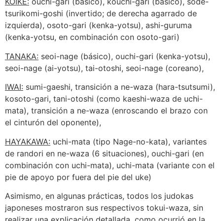
KOIKE:
ouchi-gari (básico), kouchi-gari (básico), sode-
tsurikomi-goshi (invertido; de derecha agarrado de
izquierda), osoto-gari (kenka-yotsu), ashi-guruma
(kenka-yotsu, en combinación con osoto-gari)
TANAKA:
seoi-nage (básico), ouchi-gari (kenka-yotsu),
seoi-nage (ai-yotsu), tai-otoshi, seoi-nage (coreano),
IWAI:
sumi-gaeshi, transición a ne-waza (hara-tsutsumi),
kosoto-gari, tani-otoshi (como kaeshi-waza de uchi-
mata), transición a ne-waza (enroscando el brazo con
el cinturón del oponente),
HAYAKAWA:
uchi-mata (tipo Nage-no-kata), variantes
de randori en ne-waza (6 situaciones), ouchi-gari (en
combinación con uchi-mata), uchi-mata (variante con el
pie de apoyo por fuera del pie del uke)
Asimismo, en algunas prácticas, todos los judokas
japoneses mostraron sus respectivos tokui-waza, sin
realizar una explicación detallada, como ocurrió en la