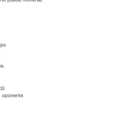
rpo
e.
RS)
 → oponente