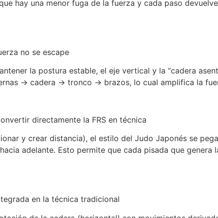
o que hay una menor fuga de la fuerza y cada paso devuelv
fuerza no se escape
ener la postura estable, el eje vertical y la “cadera asent
iernas → cadera → tronco → brazos, lo cual amplifica la fue
convertir directamente la FRS en técnica
ionar y crear distancia), el estilo del Judo Japonés se peg
 hacia adelante. Esto permite que cada pisada que genera l
tegrada en la técnica tradicional
 rotación de la cadera (horizontal) son movimientos derivad