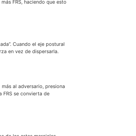
e más FRS, haciendo que esto
ada”. Cuando el eje postural
rza en vez de dispersarla.
a más al adversario, presiona
a FRS se convierta de
os de las artes marciales