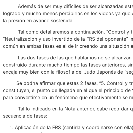
Además de ser muy difíciles de ser alcanzadas estas 2 f
logrado y mucho menos percibirlas en los videos ya que 
la presión en avance sostenida.
Tal como detallaremos a continuación, “Control y trans
“Neutralización y uso invertido de la FRS del oponente” i
común en ambas fases es el de ir creando una situación en
Las dos fases de las que hablamos no se alcanzan con 
construido durante mucho tiempo las fases anteriores, sin
encaja muy bien con la filosofía del Judo Japonés de “seg
Se podría afirmar que estas 2 fases, “5. Control y trans
constituyen, el punto de llegada en el que el principio de
para convertirse en un fenómeno que efectivamente se ma
Tal lo indicado en la Nota anterior, cabe recordar que 
secuencia de fases:
Aplicación de la FRS (sentirla y coordinarse con ella