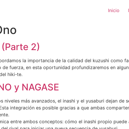
Inicio
Ono
 (Parte 2)
abordamos la importancia de la calidad del kuzushi como fac
so de fuerza, en esta oportunidad profundizaremos en algu
del hiki-te.
 ONO y NAGASE
 niveles más avanzados, el inashi y el yusaburi dejan de s
 Esta integración es posible gracias a que ambas comparten
ente.
mica entre ambos conceptos: cómo el inashi propio puede an
del rival para iniciar una nueva secuencia de yusaburi.